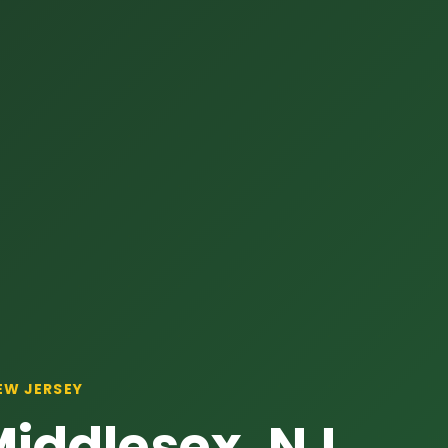
EW JERSEY
Middlesex, NJ