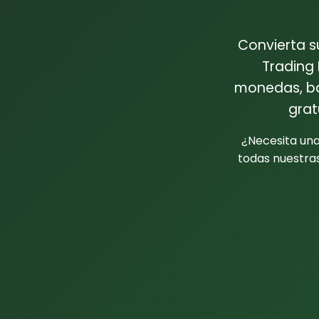
Convierta s
Trading 
monedas, bar
grat
¿Necesita un
todas nuestra