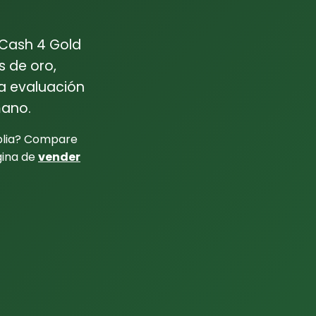
 Cash 4 Gold
s de oro,
na evaluación
mano.
lia? Compare
gina de
vender