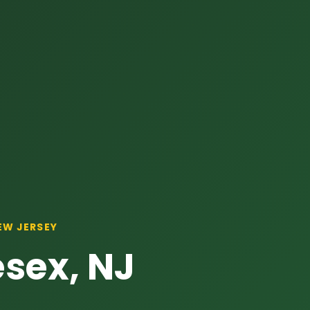
EW JERSEY
esex, NJ