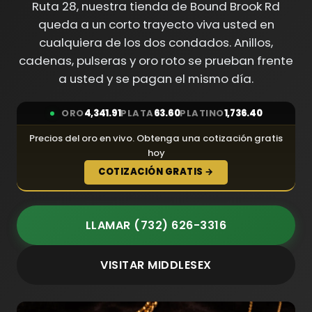
Ruta 28, nuestra tienda de Bound Brook Rd
queda a un corto trayecto viva usted en
cualquiera de los dos condados. Anillos,
cadenas, pulseras y oro roto se prueban frente
a usted y se pagan el mismo día.
ORO
4,341.91
PLATA
63.60
PLATINO
1,736.40
Precios del oro en vivo. Obtenga una cotización gratis
hoy
COTIZACIÓN GRATIS →
LLAMAR (732) 626-3316
VISITAR MIDDLESEX