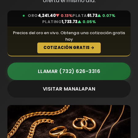
oferta el mismo día.
ORO
4,241.40
▼ 0.13%
PLATA
61.73
▲ 0.07%
PLATINO
1,733.73
▲ 0.05%
Precios del oro en vivo. Obtenga una cotización gratis
hoy
COTIZACIÓN GRATIS →
LLAMAR (732) 626-3316
VISITAR MANALAPAN