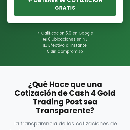
✨ OBTENER MI COTIZACIÓN
GRATIS
⭐ Calificación 5.0 en Google
🏪 8 Ubicaciones en NJ
💵 Efectivo al Instante
🔒 Sin Compromiso
¿Qué Hace que una
Cotización de Cash 4 Gold
Trading Post sea
Transparente?
La transparencia de las cotizaciones de