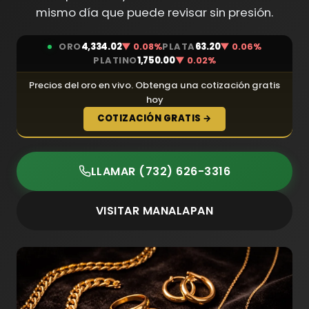
mismo día que puede revisar sin presión.
ORO
4,334.02
▼ 0.08%
PLATA
63.20
▼ 0.06%
PLATINO
1,750.00
▼ 0.02%
Precios del oro en vivo. Obtenga una cotización gratis
hoy
COTIZACIÓN GRATIS →
LLAMAR (732) 626-3316
VISITAR MANALAPAN