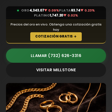
ORO
4,343.07
▼ 0.09%
PLATA
63.74
▼ 0.23%
PLATINO
1,747.20
▼ 0.02%
Precios del oro en vivo. Obtenga una cotización gratis
hoy
COTIZACIÓN GRATIS →
LLAMAR (732) 626-3316
VISITAR MILLSTONE