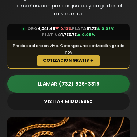
tamaños, con precios justos y pagados el
mismo día.
ORO
4,241.40
▼ 0.13%
PLATA
61.73
▲ 0.07%
PLATINO
1,733.73
▲ 0.05%
Precios del oro en vivo. Obtenga una cotización gratis
hoy
COTIZACIÓN GRATIS →
LLAMAR (732) 626-3316
VISITAR MIDDLESEX