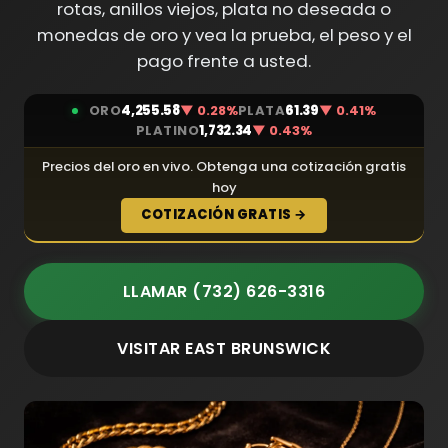
rotas, anillos viejos, plata no deseada o
monedas de oro y vea la prueba, el peso y el
pago frente a usted.
ORO
4,255.58
▼ 0.28%
PLATA
61.39
▼ 0.41%
PLATINO
1,732.34
▼ 0.43%
Precios del oro en vivo. Obtenga una cotización gratis
hoy
COTIZACIÓN GRATIS →
LLAMAR (732) 626-3316
VISITAR EAST BRUNSWICK