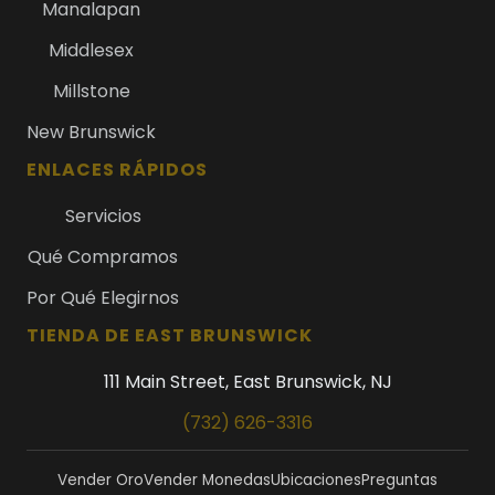
Manalapan
Middlesex
Millstone
New Brunswick
ENLACES RÁPIDOS
Servicios
Qué Compramos
Por Qué Elegirnos
TIENDA DE EAST BRUNSWICK
111 Main Street, East Brunswick, NJ
(732) 626-3316
Vender Oro
Vender Monedas
Ubicaciones
Preguntas