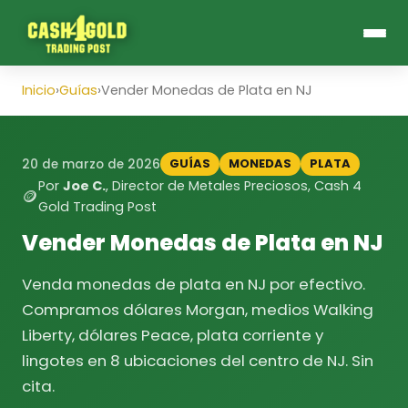
Inicio
›
Guías
›
Vender Monedas de Plata en NJ
GUÍAS
MONEDAS
PLATA
20 de marzo de 2026
Por
Joe C.
, Director de Metales Preciosos, Cash 4
🪙
Gold Trading Post
Vender Monedas de Plata en NJ
Venda monedas de plata en NJ por efectivo.
Compramos dólares Morgan, medios Walking
Liberty, dólares Peace, plata corriente y
lingotes en 8 ubicaciones del centro de NJ. Sin
cita.