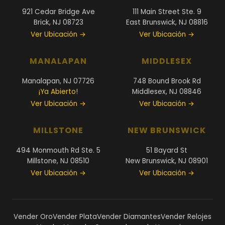
921 Cedar Bridge Ave
111 Main Street Ste. 9
Brick, NJ 08723
East Brunswick, NJ 08816
Ver Ubicación →
Ver Ubicación →
MANALAPAN
MIDDLESEX
Manalapan, NJ 07726
748 Bound Brook Rd
¡Ya Abierto!
Middlesex, NJ 08846
Ver Ubicación →
Ver Ubicación →
MILLSTONE
NEW BRUNSWICK
494 Monmouth Rd Ste. 5
51 Bayard St
Millstone, NJ 08510
New Brunswick, NJ 08901
Ver Ubicación →
Ver Ubicación →
Vender Oro
Vender Plata
Vender Diamantes
Vender Relojes