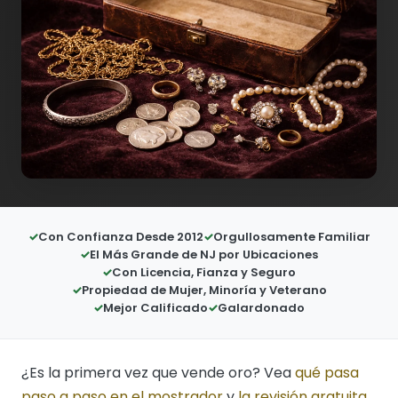
Con Confianza Desde 2012
Orgullosamente Familiar
El Más Grande de NJ por Ubicaciones
Con Licencia, Fianza y Seguro
Propiedad de Mujer, Minoría y Veterano
Mejor Calificado
Galardonado
¿Es la primera vez que vende oro? Vea
qué pasa
paso a paso en el mostrador
y
la revisión gratuita